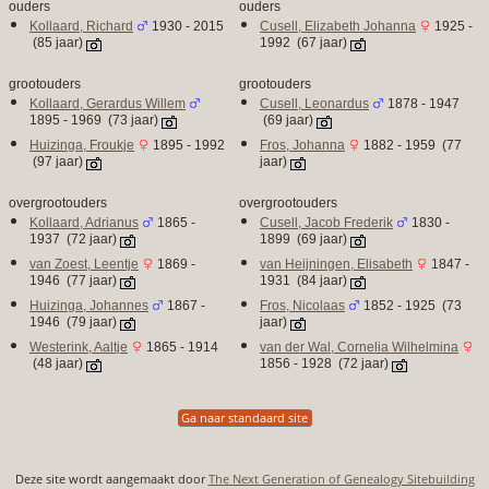
ouders
ouders
Kollaard, Richard
1930 - 2015
Cusell, Elizabeth Johanna
1925 -
(85 jaar)
1992 (67 jaar)
grootouders
grootouders
Kollaard, Gerardus Willem
Cusell, Leonardus
1878 - 1947
1895 - 1969 (73 jaar)
(69 jaar)
Huizinga, Froukje
1895 - 1992
Fros, Johanna
1882 - 1959 (77
(97 jaar)
jaar)
overgrootouders
overgrootouders
Kollaard, Adrianus
1865 -
Cusell, Jacob Frederik
1830 -
1937 (72 jaar)
1899 (69 jaar)
van Zoest, Leentje
1869 -
van Heijningen, Elisabeth
1847 -
1946 (77 jaar)
1931 (84 jaar)
Huizinga, Johannes
1867 -
Fros, Nicolaas
1852 - 1925 (73
1946 (79 jaar)
jaar)
Westerink, Aaltje
1865 - 1914
van der Wal, Cornelia Wilhelmina
(48 jaar)
1856 - 1928 (72 jaar)
Ga naar standaard site
Deze site wordt aangemaakt door
The Next Generation of Genealogy Sitebuilding