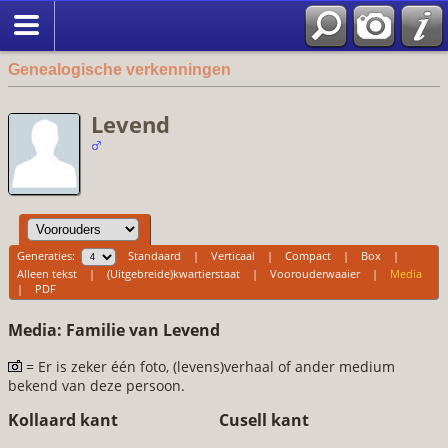
Genealogische verkenningen
Levend
Generaties:
Standaard
|
Verticaal
|
Compact
|
Box
|
Alleen tekst
|
(Uitgebreide)kwartierstaat
|
Voorouderwaaier
|
Media
|
PDF
Media: Familie van Levend
= Er is zeker één foto, (levens)verhaal of ander medium
bekend van deze persoon.
Kollaard kant
Cusell kant