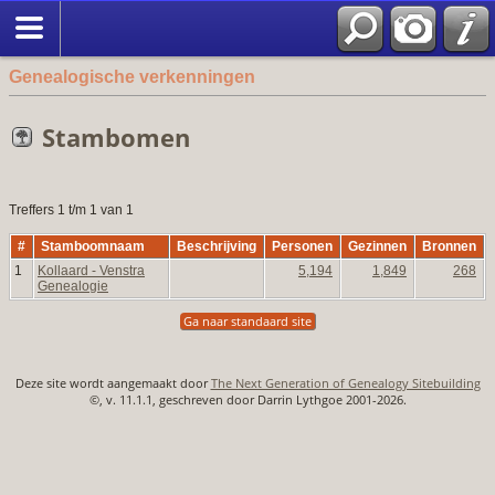
Genealogische verkenningen
Stambomen
Treffers 1 t/m 1 van 1
#
Stamboomnaam
Beschrijving
Personen
Gezinnen
Bronnen
1
Kollaard - Venstra
5,194
1,849
268
Genealogie
Ga naar standaard site
Deze site wordt aangemaakt door
The Next Generation of Genealogy Sitebuilding
©, v. 11.1.1, geschreven door Darrin Lythgoe 2001-2026.